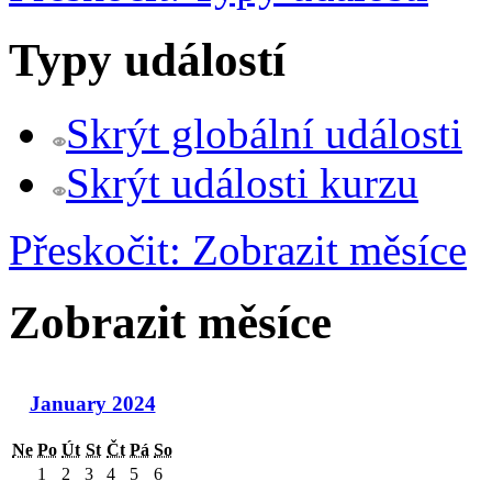
Typy událostí
Skrýt globální události
Skrýt události kurzu
Přeskočit: Zobrazit měsíce
Zobrazit měsíce
January 2024
Ne
Po
Út
St
Čt
Pá
So
1
2
3
4
5
6