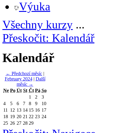
Výuka
Všechny kurzy
...
Přeskočit: Kalendář
Kalendář
←
Předchozí měsíc
|
February 2024
|
Další
měsíc
→
Ne
Po
Út
St
Čt
Pá
So
1
2
3
4
5
6
7
8
9
10
11
12
13
14
15
16
17
18
19
20
21
22
23
24
25
26
27
28
29