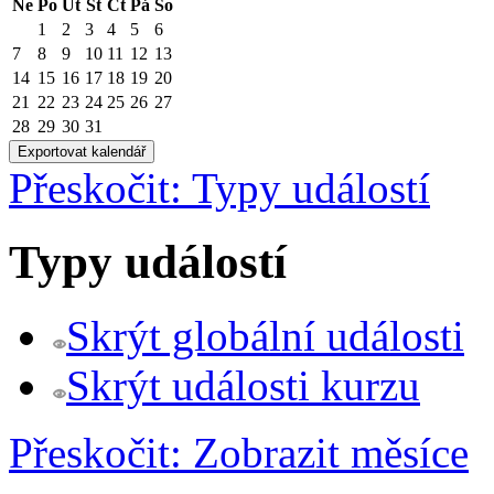
Ne
Po
Út
St
Čt
Pá
So
1
2
3
4
5
6
7
8
9
10
11
12
13
14
15
16
17
18
19
20
21
22
23
24
25
26
27
28
29
30
31
Přeskočit: Typy událostí
Typy událostí
Skrýt globální události
Skrýt události kurzu
Přeskočit: Zobrazit měsíce