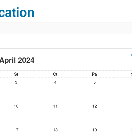
cation
April 2024
St
Čt
Pá
3
4
5
10
11
12
17
18
19