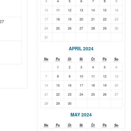
3
4
5
6
7
8
9
10
11
12
13
14
15
16
17
18
19
20
21
22
23
27
24
25
26
27
28
29
30
31
APRIL 2024
Ne
Po
Út
St
Čt
Pá
So
1
2
3
4
5
6
7
8
9
10
11
12
13
14
15
16
17
18
19
20
21
22
23
24
25
26
27
28
29
30
MAY 2024
Ne
Po
Út
St
Čt
Pá
So