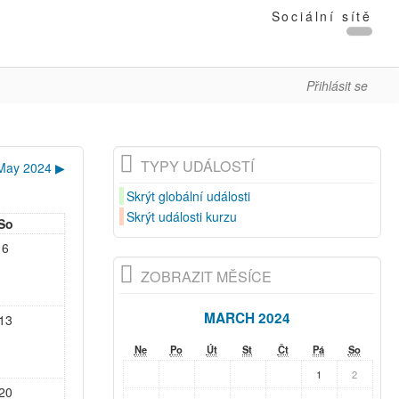
Sociální sítě
Přihlásit se
TYPY UDÁLOSTÍ
May 2024
▶
Skrýt globální události
Skrýt události kurzu
So
6
ZOBRAZIT MĚSÍCE
MARCH 2024
13
Ne
Po
Út
St
Čt
Pá
So
1
2
20