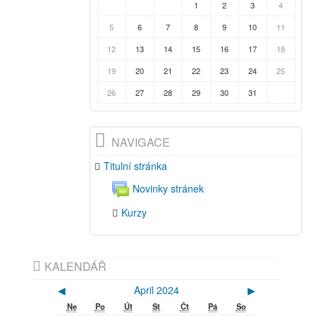
1
2
3
4
5
6
7
8
9
10
11
12
13
14
15
16
17
18
19
20
21
22
23
24
25
26
27
28
29
30
31
NAVIGACE
Titulní stránka
Novinky stránek
Kurzy
KALENDÁŘ
◀
April 2024
▶
Ne
Po
Út
St
Čt
Pá
So